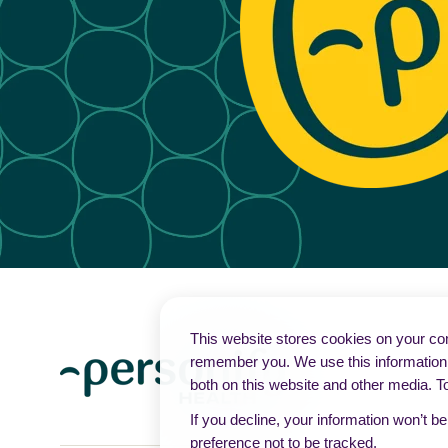
This website stores cookies on your com
remember you. We use this information 
both on this website and other media. T
If you decline, your information won’t b
preference not to be tracked.