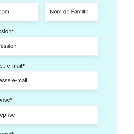
ssion
*
se e-mail
*
rise
*