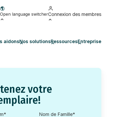
Open language switcher
Connexion des membres
s aidons
Nos solutions
Ressources
Entreprise
tenez votre
emplaire!
om
*
Nom de Famille
*