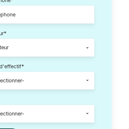
hone
*
ur
*
 d'effectif
*
*